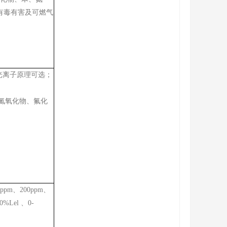
有毒有害及可燃气
光离子原理可选；
氮氧化物、氟化
ppm、200ppm、
0%Lel 、0-