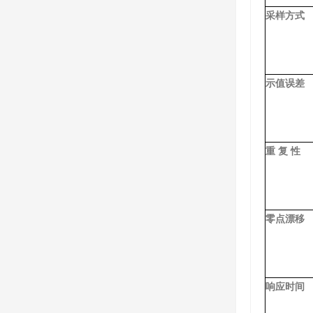
采样方式
示值误差
重 复 性
零点漂移
响应时间