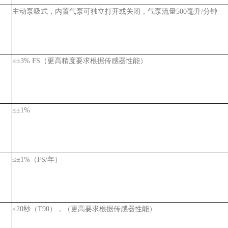
主动泵吸式，内置气泵可独立打开或关闭，气泵流量500毫升/分钟
≤±3% FS（更高精度要求根据传感器性能）
≤±1%
≤±1%（FS/年）
≤20秒（T90），（更高要求根据传感器性能）