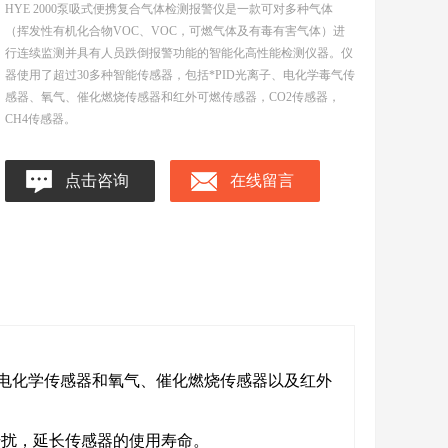
HYE 2000泵吸式便携复合气体检测报警仪是一款可对多种气体
（挥发性有机化合物VOC、VOC，可燃气体及有毒有害气体）进
行连续监测并具有人员跌倒报警功能的智能化高性能检测仪器。仪
器使用了超过30多种智能传感器，包括*PID光离子、电化学毒气传
感器、氧气、催化燃烧传感器和红外可燃传感器，CO2传感器，
CH4传感器。
点击咨询
在线留言
害电化学传感器和氧气、催化燃烧传感器以及红外
干扰，延长传感器的使用寿命。