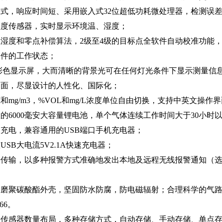
式，响应时间短、采用嵌入式32位超低功耗微处理器，检测误
湿度传感器，实时显示环境温、湿度；
湿度和零点补偿算法，2级至4级的目标点全软件自动校准功能
器件的工作状态；
全彩色显示屏，大而清晰的背景光可在任何灯光条件下显示测量信
界面，尽显设计的人性化、国际化；
M和mg/m3，%VOL和mg/L浓度单位自由切换，支持中英文操
的6000毫安大容量锂电池，单个气体连续工作时间大于30小时
充电，兼容通用的USB端口手机充电器；
USB大电流5V2.1A快速充电器；
据传输，以多种报警方式准确地发出本地及远程无线报警通知（
耐磨聚碳酸酯外壳，坚固防水防腐，防电磁辐射；合理科学的气
66。
传感器数量布局，多种存储方式，自动存储、手动存储、单点存