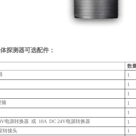
气体探测器可选配件：
数
器
1
1
1
管箍
1
1
4V电源转换器 或
10A
DC
24V电源转换器
1
室转接头
1