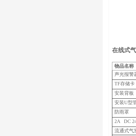
在线式
物品名称
声光报警
TF存储卡
安装背板
安装
U
型
防雨罩
2A
DC
2
流通式气