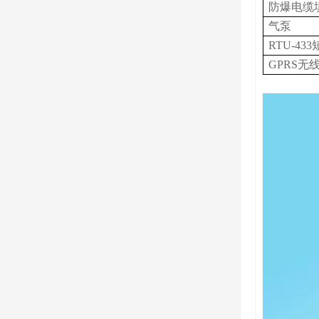
防爆电缆
气
泵
RTU-4
GPRS无