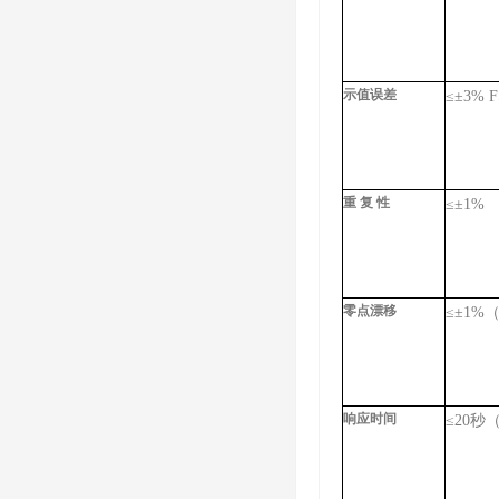
示值误差
≤±3
重 复 性
≤±1%
零点漂移
≤±1%
响应时间
≤20