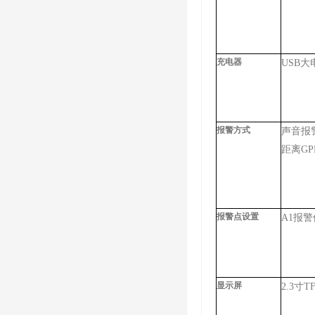
充电器
USB大
报警方式
声音报
距离G
报警点设置
A1报
显示屏
2.3寸