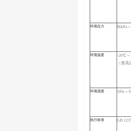
环境压力
86kPa～
环境温度
-20
℃～
（更高
环境
湿度
10%～
执行标准
GB 123