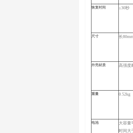
恢复时间
≤30
尺寸
长80m
外壳材质
高强度
重量
0.52kg
电池
大容量
时间大