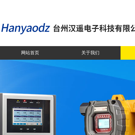
网站首页
关于我们