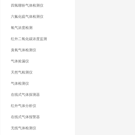
四氢噻吩气体检测仪
六氟化硫气体检测仪
氧气浓度检测
红外二氧化碳浓度监测
臭氧气体检测仪
气体捡漏仪
天然气检测仪
气体检测仪
在线式气体探测器
红外气体分析仪
在线式气体报警器
无线气体检测仪