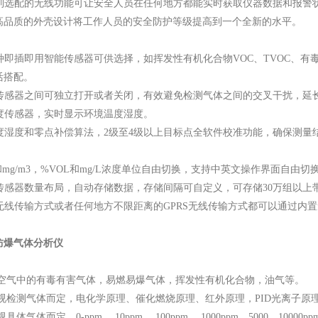
0系列选配的无线功能可让安全人员在任何地方都能实时获取仪器数据和报警
高品质的外壳设计将工作人员的安全防护等级提高到一个全新的水平。
0多种即插即用智能传感器可供选择，如挥发性有机化合物VOC、TVOC
活搭配。
气体传感器之间可独立打开或者关闭，有效避免检测气体之间的交叉干扰，延
湿度传感器，实时显示环境温度湿度。
的温度湿度和零点补偿算法，2级至4级以上目标点全软件校准功能，确保测
pm和mg/m3，%VOL和mg/L浓度单位自由切换，支持中英文操作界面自由切
根据传感器数量布局，自动存储数据，存储间隔可自定义，可存储30万组以
离的无线传输方式或者任何地方不限距离的GPRS无线传输方式都可以通过
防爆气体分析仪
 空气中的有毒有害气体，易燃易爆气体，挥发性有机化合物，油气等。
 视检测气体而定，电化学原理、催化燃烧原理、红外原理，PID光离子原
体气体而定，0-ppm、 10ppm、 100ppm、 1000ppm、5000、10000