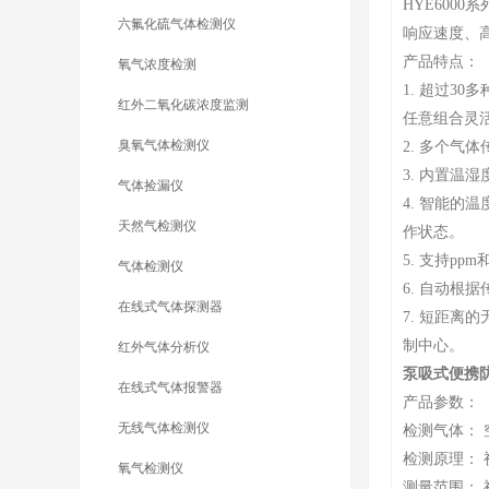
HYE600
六氟化硫气体检测仪
响应速度、
产品特点：
氧气浓度检测
1. 超过3
红外二氧化碳浓度监测
任意组合灵
臭氧气体检测仪
2. 多个
3. 内置温
气体捡漏仪
4. 智能
天然气检测仪
作状态。
5. 支持p
气体检测仪
6. 自动
在线式气体探测器
7. 短距
制中心。
红外气体分析仪
泵吸式便携
在线式气体报警器
产品参数：
无线气体检测仪
检测气体：
检测原理：
氧气检测仪
测量范围： 视具