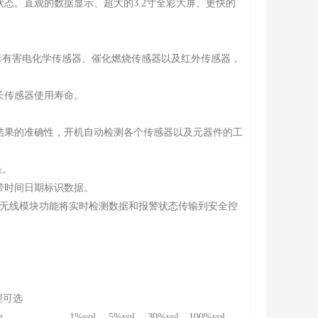
状态。直观的数据显示、超大的3.2寸全彩大屏、更快的
、有毒有害电化学传感器、催化燃烧传感器以及红外传感器，
长传感器使用寿命。
量结果的准确性，开机自动检测各个传感器以及元器件的工
换。
上带时间日期标识数据。
内置无线模块功能将实时检测数据和报警状态传输到安全控
理可选
ppm、 1%vol、 5%vol、 30%vol、100%vol、