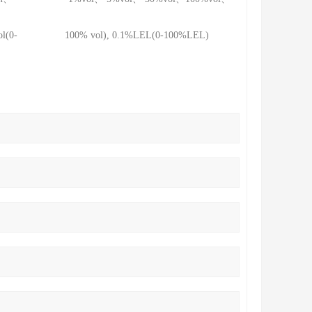
0.1vol(0- 100% vol), 0.1%LEL(0-100%LEL)