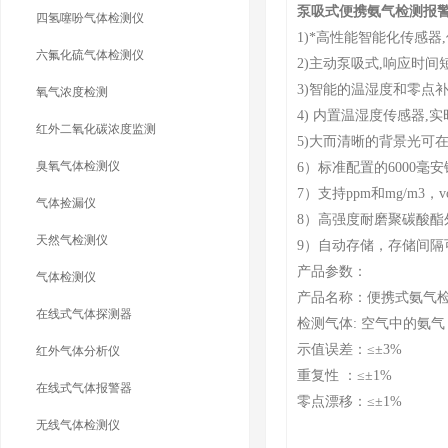
泵吸式便携氨气检测报
四氢噻吩气体检测仪
1)*高性能智能化传感器
六氟化硫气体检测仪
2)主动泵吸式,响应时间
3)智能的温湿度和零点
氧气浓度检测
4) 内置温湿度传感器,
红外二氧化碳浓度监测
5)大而清晰的背景光可
臭氧气体检测仪
6）标准配置的6000
7）支持ppm和mg/m
气体捡漏仪
8）高强度耐磨聚碳酸酯
天然气检测仪
9）自动存储，存储间隔
产品参数：
气体检测仪
产品名称：便携式氨气
在线式气体探测器
检测气体: 空气中的氨气
示值误差：≤±3%
红外气体分析仪
重复性 ：≤±1%
在线式气体报警器
零点漂移：≤±1%
无线气体检测仪