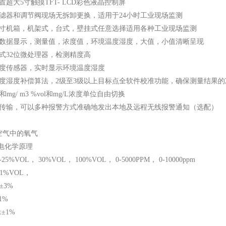
置超大5寸触摸TFT- LCD彩色液晶控制屏
过滤器和调节阀现场无拆卸更换，适用于24小时工业现场监测
19寸机箱，机架式，台式，壁挂式任意选择适用各种工业现场监测
量数据显示，测量值，浓度值，环境温度湿度，大值，小值清晰呈现
式32位微处理器，检测精度高
湿度传感器，实时显示环境温度湿度
温度湿度补偿算法，2级至3级以上目标点全软件校准功能，确保测量结果
 和mg/ m3 %vol和mg/L浓度单位自由切换
据传输，可以多种报警方式准确地发出本地及远程无线报警通知（选配）
空气中的氧气
 电化学原理
5%VOL， 30%VOL， 100%VOL， 0-5000PPM， 0-10000ppm
01%VOL，
±3%
1%
±1%