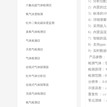
1）分析仪配
六氟化硫气体检测仪
2）内置的
3）标准的
氧气浓度检测
4）详细测
红外二氧化碳浓度监测
5）采用嵌入
臭氧气体检测仪
6）内置温
7）智能的
气体捡漏仪
8）支持ppm
天然气检测仪
9）实时数
产品参数：
气体检测仪
检测气体：
在线式气体探测器
检测原理：
检测范围：0-2
红外气体分析仪
分辨率： 0.
在线式气体报警器
示值误差：≤
无线气体检测仪
重复性 ：≤±
零点漂移 ：≤
氧气检测仪