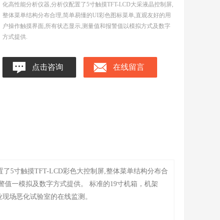
化高性能分析仪器,分析仪配置了5寸触摸TFT-LCD大采液晶控制屏,
整体菜单结构分布合理,简单易懂的UI彩色图标菜单,直观友好的用
户操作触摸界面,所有状态显示,测量值和报警值以模拟方式及数字
方式提供.
点击咨询
在线留言
了5寸触摸TFT-LCD彩色大控制屏,整体菜单结构分布合
警值一模拟及数字方式提供。 标准的19寸机箱，机架
业现场恶化试验室的在线监测。