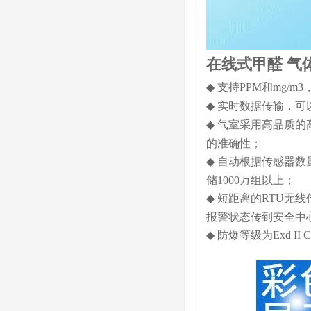
在线式甲醛 气
◆
支持
PPM
和
mg/m3
◆
实时数据传输，可
◆
气室采用高品质的
的准确性；
◆
自动根据传感器数
储
1000
万组以上；
◆
短距离的
RTU
无线
报警状态传到安全中
◆
防爆等级为
Exd II 