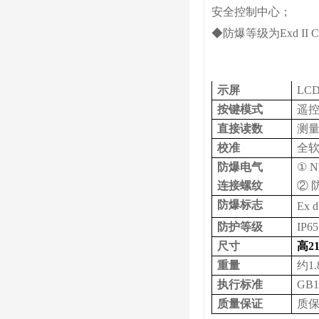
安全控制中心；
◆防爆等级为Exd II
示屏
LC
按键模式
遥
直接读数
测
校准
全
防爆电气
①
N
连接螺纹
② 
防爆标志
Ex 
防护等级
IP6
5
尺寸
高
2
重量
约
1
执行标准
GB1
质量保证
质