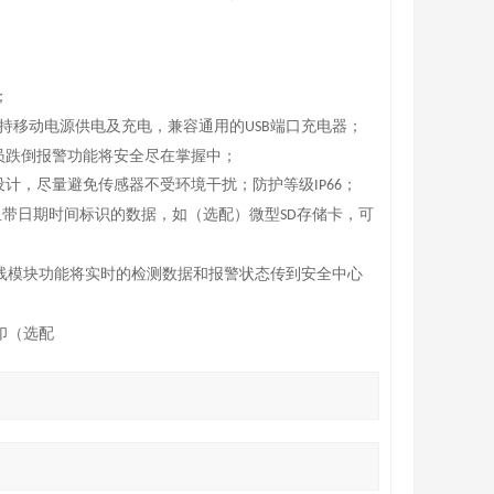
；
持移动电源供电及充电，兼容通用的
端口充电器；
USB
员跌倒报警功能将安全尽在掌握中；
设计，尽量避免传感器不受环境干扰；防护等级
；
IP66
组带日期时间标识的数据，如（选配）微型
存储卡，可
SD
线模块功能将实时的检测数据和报警状态传到安全中心
印（选配