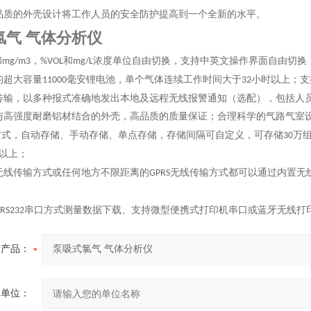
品质的外壳设计将工作人员的安全防护提高到一个全新的水平。
氯气 气体分析仪
和
，
和
浓度单位自由切换，支持中英文操作界面自由切换
mg/m3
%VOL
mg/L
的超大容量
毫安锂电池，单个气体连续工作时间大于
小时以上；支
11000
32
传输，以多种报式准确地发出本地及远程无线报警通知（选配），包括人
与高强度耐磨铝材结合的外壳，高品质的质量保证；合理科学的气路气室
方式，自动存储、手动存储、单点存储，存储间隔可自定义，可存储
万
30
以上；
无线传输方式或任何地方不限距离的
无线传输方式都可以通过内置无
GPRS
串口方式测量数据下载、支持微型便携式打印机串口或蓝牙无线打
RS232
产品：
的单位：