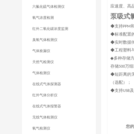
应速度、高
六氟化硫气体检测仪
泵吸式
氧气浓度检测
◆支持
PPM
红外二氧化碳浓度监测
◆标准配置
臭氧气体检测仪
◆实时数据
◆工程塑料
气体捡漏仪
◆多种存储
天然气检测仪
存储
万组
500
气体检测仪
◆短距离的
（选配）；
在线式气体探测器
◆支持
及
USB
红外气体分析仪
在线式气体报警器
无线气体检测仪
您
氧气检测仪