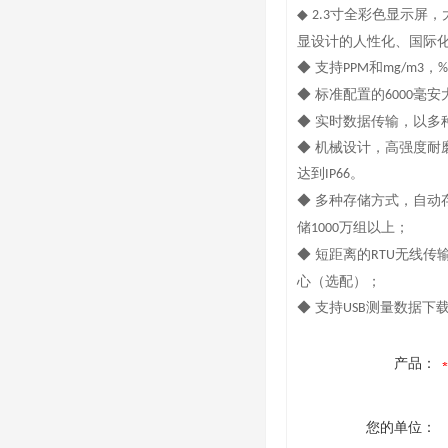
◆
寸全彩色显示屏，
2.3
显设计的人性化、国际
◆ 支持
和
，
PPM
mg/m3
%
◆ 标准配置的
毫安
6000
◆ 实时数据传输，以
◆ 机械设计，高强度
达到
。
IP66
◆ 多种存储方式，自动
储
万组以上；
1000
◆ 短距离的
无线传
RTU
心（选配）；
◆ 支持
测量数据下
USB
产品：
您的单位：